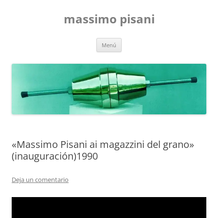
Saltar
al
massimo pisani
contenido
Menú
«Massimo Pisani ai magazzini del grano»
(inauguración)1990
Deja un comentario