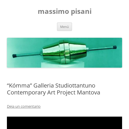
Saltar
al
massimo pisani
contenido
Menú
“Kómma” Galleria Studiottantuno
Contemporary Art Project Mantova
Deja un comentario