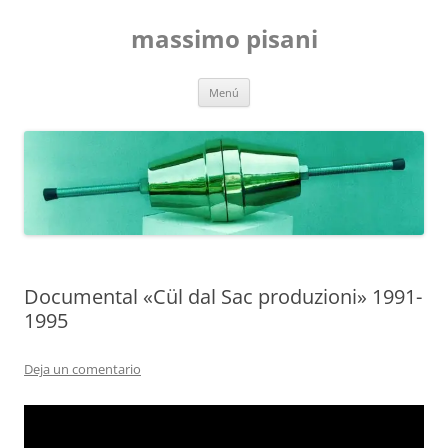
Saltar
al
massimo pisani
contenido
Menú
Documental «Cül dal Sac produzioni» 1991-
1995
Deja un comentario